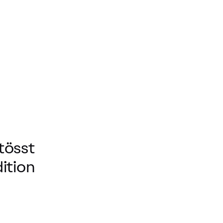
tösst
ition