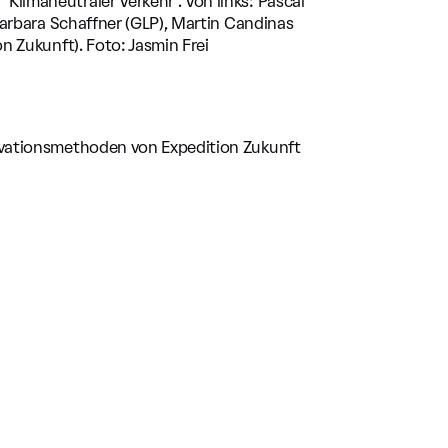
Klimaneutraler Verkehr". Von links: Pascal
 Barbara Schaffner (GLP), Martin Candinas
on Zukunft). Foto: Jasmin Frei
novationsmethoden von Expedition Zukunft