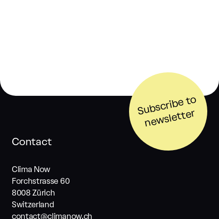
S
u
b
s
cri
b
e t
o
n
e
w
sl
ett
er
Contact
Clima Now
Forchstrasse 60
8008 Zürich
Switzerland
contact@climanow.ch