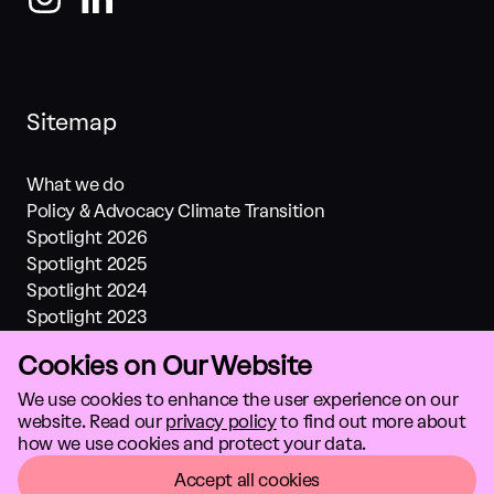
Sitemap
What we do
Policy & Advocacy Climate Transition
Spotlight 2026
Spotlight 2025
Spotlight 2024
Spotlight 2023
Spotlight 2022
Cookies on Our Website
Spotlight 2021
Investments
We use cookies to enhance the user experience on our
website. Read our
privacy policy
to find out more about
About us
how we use cookies and protect your data.
Climate solutions
GTC
Accept all cookies