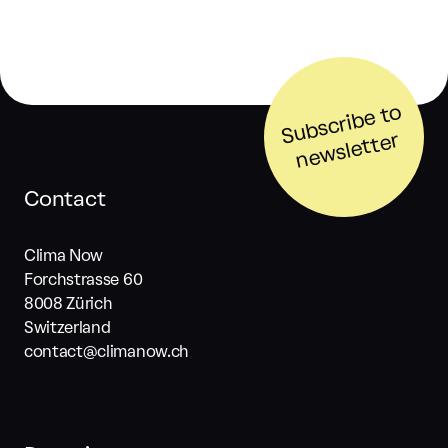
S
u
b
s
cri
b
e t
o
n
e
w
sl
ett
er
Contact
Clima Now
Forchstrasse 60
8008 Zürich
Switzerland
contact@climanow.ch