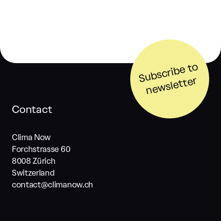
S
u
b
s
cri
b
e t
o
n
e
w
sl
ett
er
Contact
Clima Now
Forchstrasse 60
8008 Zürich
Switzerland
contact@climanow.ch