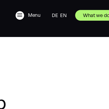
Menu
DE
EN
What we d
b