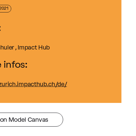
 2021
:
chuler , Impact Hub
 infos:
/zurich.impacthub.ch/de/
ion Model Canvas