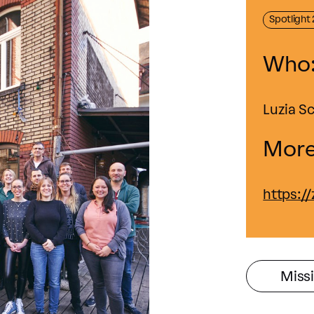
Spotlight
Who
Luzia S
More
https:/
Miss